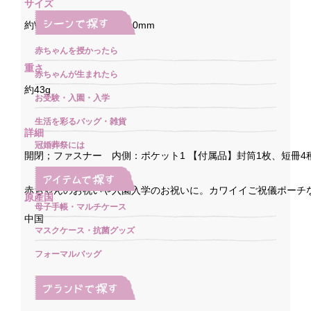
サイズ
約W115mm×H195mm×10mm
赤ちゃんを授かったら
重さ
赤ちゃんが生まれたら
約43g
お受験・入園・入学
生活を彩るバッグ・雑貨
詳細
冠婚葬祭には
開閉；ファスナー 内側：ポケット1 【付属品】封筒1枚、短冊4
赤ちゃんのお祝いや入園入学のお祝いに。カワイイご祝儀ポーチ
原産国
母子手帳・マルチケース
中国
マスクケース・抗菌グッズ
フォーマルバッグ